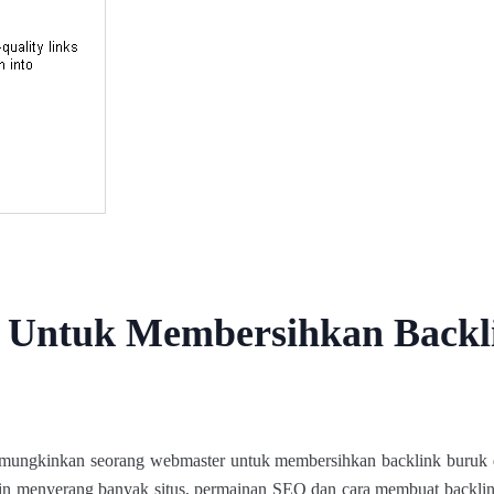
s Untuk Membersihkan Backl
ungkinkan seorang webmaster untuk membersihkan backlink buruk d
in menyerang banyak situs, permainan SEO dan cara membuat backli