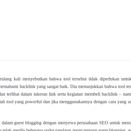
rulang kali menyebutkan bahwa tool tersebut tidak diperlukan unt
memahami backlink yang sangat baik. Dia menunjukkan bahwa tool te
dan terlibat dalam tukeran link serta kegiatan membeli backlink – 
alah tool yang powerful dan jika menggunakannya dengan cara yang s
bat dalam guest blogging dengan menyewa perusahaan SEO untuk menul
 telah merilis beberapa sudut pandang resmi tentang guest blogging, a