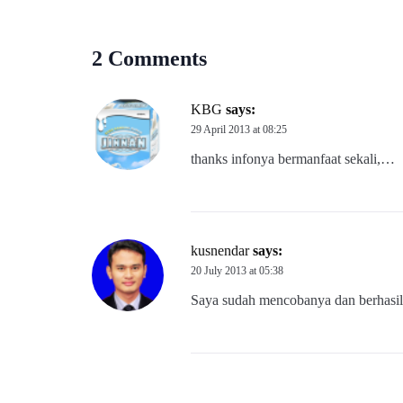
2 Comments
KBG
says:
29 April 2013 at 08:25
thanks infonya bermanfaat sekali,…
kusnendar
says:
20 July 2013 at 05:38
Saya sudah mencobanya dan berhasil