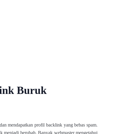
ink Buruk
an mendapatkan profil backlink yang bebas spam.
nk menjadi berubah. Banyak webmaster mengetahui