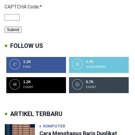
CAPTCHA Code:
*
FOLLOW US
1.1K
1.7K
FANS
SUBSCRIBERS
1.2K
0.7K
COUNT
COUNT
ARTIKEL TERBARU
KOMPUTER
Cara Menghapus Baris Duplikat