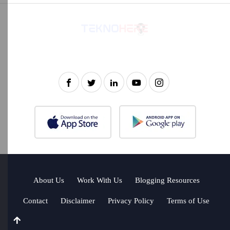
About Us
Work With Us
Blogging Resources
Contact
Disclaimer
Privacy Policy
Terms of Use