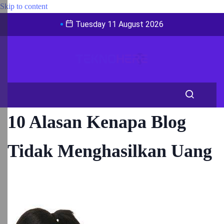
Skip to content
Tuesday 11 August 2026
10 Alasan Kenapa Blog
Tidak Menghasilkan Uang