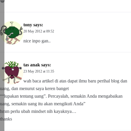
😀
tony
says:
20 May 2012 at 09:52
nice inpo gan..
tas anak
says:
23 May 2012 at 11:35
wah baca artikel di atas dapat ilmu baru perihal blog dan
uang, dan menurut saya keren banget
““lupakan tentang uang”. Percayalah, semakin Anda mengabaikan
uang, semakin uang itu akan mengikuti Anda”
hmm perlu ubah mindset nih kayaknya…
thanks