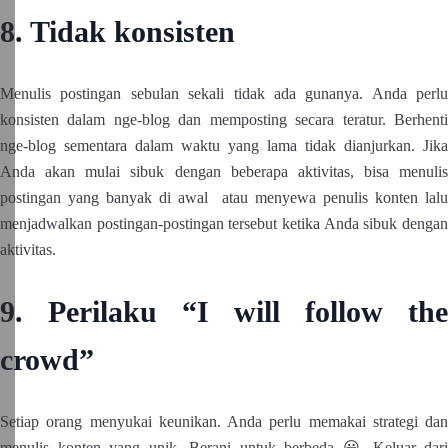
8. Tidak konsisten
Menulis postingan sebulan sekali tidak ada gunanya. Anda perlu
konsisten dalam nge-blog dan memposting secara teratur. Berhenti
nge-blog sementara dalam waktu yang lama tidak dianjurkan. Jika
Anda akan mulai sibuk dengan beberapa aktivitas, bisa menulis
postingan yang banyak di awal atau menyewa penulis konten lalu
menjadwalkan postingan-postingan tersebut ketika Anda sibuk dengan
aktivitas.
9. Perilaku “I will follow the
crowd”
Setiap orang menyukai keunikan. Anda perlu memakai strategi dan
menulis konten yang unik. Berani untuk berbeda 😀 Keluar dari