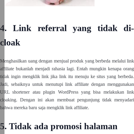
4. Link referral yang tidak di-
cloak
Menghasilkan uang dengan menjual produk yang berbeda melalui link
affiliate bukanlah menjadi rahasia lagi. Entah mungkin kenapa orang
tidak ingin mengklik link jika link itu menuju ke situs yang berbeda.
Jadi, sebaiknya untuk menutupi link affiliate dengan menggunakan
URL shortener atau plugin WordPress yang bisa melakukan link
cloaking. Dengan ini akan membuat pengunjung tidak menyadari
bahwa mereka baru saja mengklik link affiliate.
5. Tidak ada promosi halaman