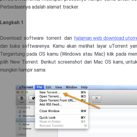
Perbedaannya adalah alamat tracker.
Langkah 1
Download software torrent dari
halaman web download utorr
dan buka softwarenya. Kamu akan melihat layar uTorrent ya
Tergantung pada OS kamu (Windows atau Mac) klik pada men
pilih New Torrent. Berikut screenshot dari Mac OS kami, unt
mungkin hampir sama: