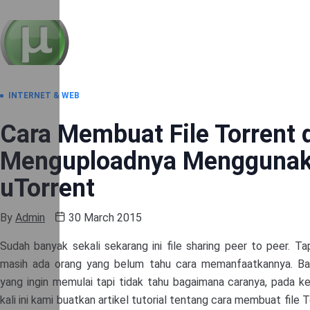
INTERNET & WEB
Cara Membuat File Torrent 
Menguploadnya Mengguna
uTorrent
By
Admin
30 March 2015
Sudah banyak sekali sekarang ini file sharing peer to peer. Ta
masih ada orang yang belum tahu cara memanfaatkannya. Ba
yang ingin memulai tapi tidak tahu bagaimana caranya, pada 
kali ini kami buatkan artikel tutorial tentang cara membuat file 