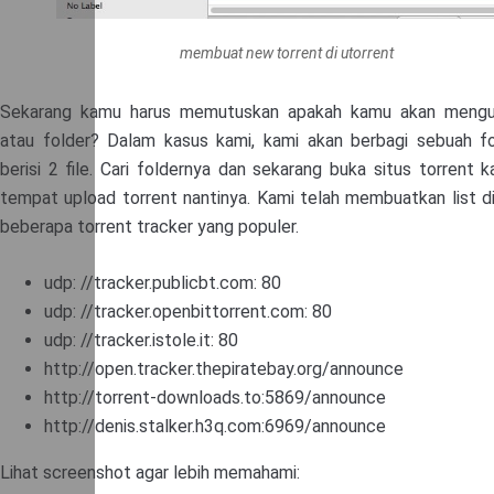
membuat new torrent di utorrent
Sekarang kamu harus memutuskan apakah kamu akan mengup
atau folder? Dalam kasus kami, kami akan berbagi sebuah f
berisi 2 file. Cari foldernya dan sekarang buka situs torrent 
tempat upload torrent nantinya. Kami telah membuatkan list di
beberapa torrent tracker yang populer.
udp: //tracker.publicbt.com: 80
udp: //tracker.openbittorrent.com: 80
udp: //tracker.istole.it: 80
http://open.tracker.thepiratebay.org/announce
http://torrent-downloads.to:5869/announce
http://denis.stalker.h3q.com:6969/announce
Lihat screenshot agar lebih memahami: