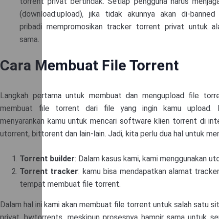
torrent privat bertindak. Setiap pengguna harus menjaga
(download:upload), jika tidak akunnya akan di-banne
pribadi mempromosikan tracker torrent privat untuk a
sama.
Cara Membuat File Torrent
Langkah pertama untuk membuat dan mengupload file torre
membuat file torrent dari file yang ingin kamu upload. 
menyarankan kamu untuk mencari software klien torrent di inte
utorrent, bittorent dan lain-lain. Jadi, kita perlu dua hal untuk me
Torrent builder
: Dalam kasus kami, kami menggunakan ut
Torrent tracker
: kamu bisa mendapatkan alamat tracker 
tempat membuat file torrent.
Dalam hal ini kami akan membuat file torrent untuk salah satu si
privat, bwtorrents, meskipun prosesnya hampir sama untuk se