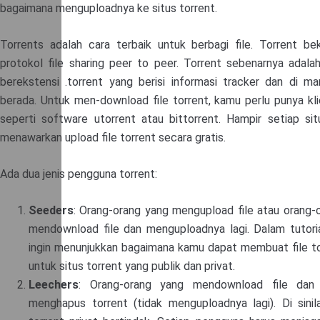
bagaimana menguploadnya ke situs torrent.
Torrents adalah cara terbaik untuk berbagi file. Torrent be
protokol file sharing peer to peer. Torrent sebenarnya adalah 
berekstensi .torrent yang berisi informasi tracker dan di man
berada. Untuk men-download file torrent, kamu perlu punya kli
seperti software utorrent atau bittorrent. Hampir setiap sit
menawarkan upload file torrent secara gratis.
Ada dua jenis pengguna torrent:
Seeders
: Orang-orang yang mengupload file atau orang-
mendownload file dan menguploadnya lagi. Dalam tutorial
ingin menunjukkan bagaimana kamu dapat membuat file to
untuk situs torrent yang publik dan privat.
Leechers
: Orang-orang yang mendownload file dan
menghapus torrent (tidak menguploadnya lagi). Di sinil