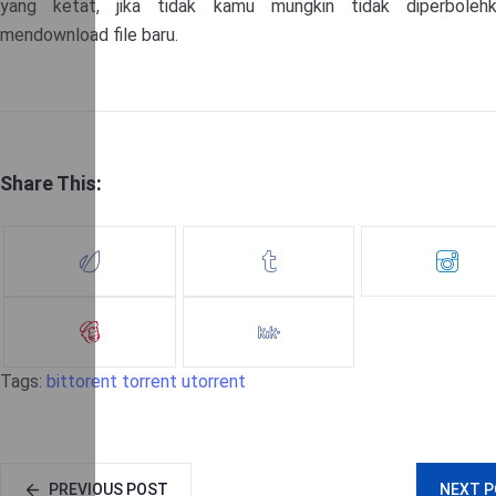
yang ketat, jika tidak kamu mungkin tidak diperboleh
mendownload file baru.
Share This:
Tags:
bittorent
torrent
utorrent
PREVIOUS POST
NEXT 