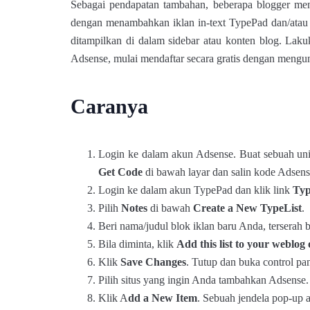
Sebagai pendapatan tambahan, beberapa blogger men
dengan menambahkan iklan in-text TypePad dan/atau
ditampilkan di dalam sidebar atau konten blog. L
Adsense, mulai mendaftar secara gratis dengan mengu
Caranya
Login ke dalam akun Adsense. Buat sebuah unit 
Get Code
di bawah layar dan salin kode Adsens
Login ke dalam akun TypePad dan klik link
Typ
Pilih
Notes
di bawah
Create a New TypeList
.
Beri nama/judul blok iklan baru Anda, terserah b
Bila diminta, klik
Add this list to your weblog
Klik
Save Changes
. Tutup dan buka control pa
Pilih situs yang ingin Anda tambahkan Adsense.
Klik A
dd a New Item
. Sebuah jendela pop-up 