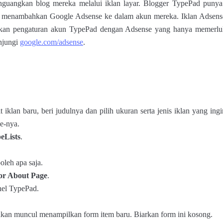
guangkan blog mereka melalui iklan layar. Blogger TypePad punya 
 menambahkan Google Adsense ke dalam akun mereka. Iklan Adsense b
akukan pengaturan akun TypePad dengan Adsense yang hanya memerlu
njungi
google.com/adsense
.
iklan baru, beri judulnya dan pilih ukuran serta jenis iklan yang ing
e-nya.
eLists
.
oleh apa saja.
 or About Page
.
nel TypePad.
akan muncul menampilkan form item baru. Biarkan form ini kosong.