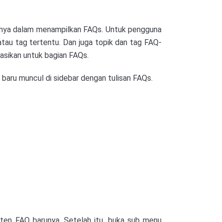
innya dalam menampilkan FAQs. Untuk pengguna
tau tag tertentu. Dan juga topik dan tag FAQ-
kasikan untuk bagian FAQs.
baru muncul di sidebar dengan tulisan FAQs.
nten FAQ barunya. Setelah itu, buka sub menu