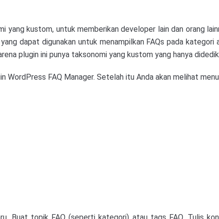
omi yang kustom, untuk memberikan developer lain dan orang la
e yang dapat digunakan untuk menampilkan FAQs pada kategori a
arena plugin ini punya taksonomi yang kustom yang hanya didedi
gin WordPress FAQ Manager. Setelah itu Anda akan melihat menu 
u. Buat topik FAQ (seperti kategori) atau tags FAQ. Tulis ko