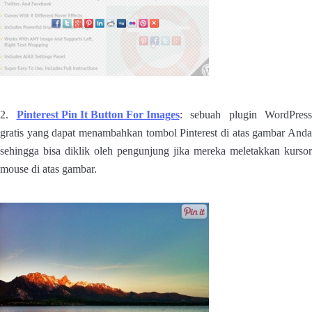
2.
Pinterest Pin It Button For Images
: sebuah plugin WordPress
gratis yang dapat menambahkan tombol Pinterest di atas gambar Anda
sehingga bisa diklik oleh pengunjung jika mereka meletakkan kursor
mouse di atas gambar.