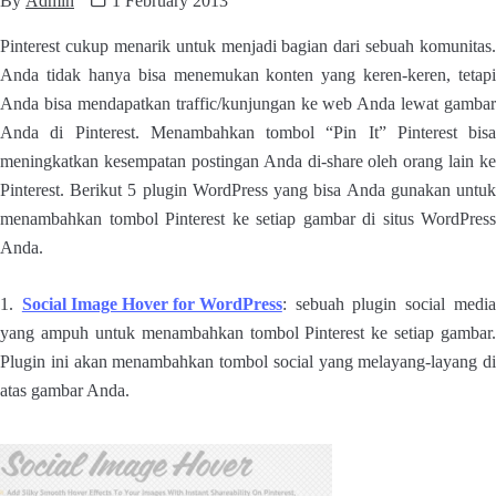
By
Admin
1 February 2013
Pinterest cukup menarik untuk menjadi bagian dari sebuah komunitas.
Anda tidak hanya bisa menemukan konten yang keren-keren, tetapi
Anda bisa mendapatkan traffic/kunjungan ke web Anda lewat gambar
Anda di Pinterest. Menambahkan tombol “Pin It” Pinterest bisa
meningkatkan kesempatan postingan Anda di-share oleh orang lain ke
Pinterest. Berikut 5 plugin WordPress yang bisa Anda gunakan untuk
menambahkan tombol Pinterest ke setiap gambar di situs WordPress
Anda.
1.
Social Image Hover for WordPress
: sebuah plugin social medi
yang ampuh untuk menambahkan tombol Pinterest ke setiap gambar.
Plugin ini akan menambahkan tombol social yang melayang-layang di
atas gambar Anda.