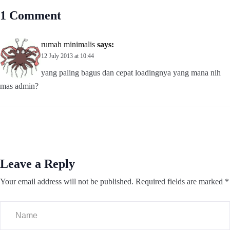
1 Comment
rumah minimalis
says:
12 July 2013 at 10:44
yang paling bagus dan cepat loadingnya yang mana nih
mas admin?
Leave a Reply
Your email address will not be published.
Required fields are marked
*