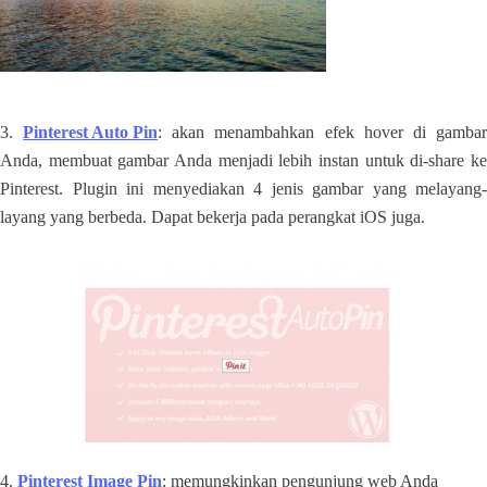
3.
Pinterest Auto Pin
: akan menambahkan efek hover di gamba
Anda, membuat gambar Anda menjadi lebih instan untuk di-share ke
Pinterest. Plugin ini menyediakan 4 jenis gambar yang melayang-
layang yang berbeda. Dapat bekerja pada perangkat iOS juga.
4.
Pinterest Image Pin
: memungkinkan pengunjung web Anda