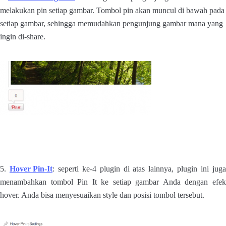
melakukan pin setiap gambar. Tombol pin akan muncul di bawah pada
setiap gambar, sehingga memudahkan pengunjung gambar mana yang
ingin di-share.
5.
Hover Pin-It
: seperti ke-4 plugin di atas lainnya, plugin ini jug
menambahkan tombol Pin It ke setiap gambar Anda dengan efek
hover. Anda bisa menyesuaikan style dan posisi tombol tersebut.