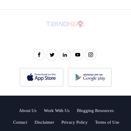
About Us
Work With Us
Blogging Resources
Contact
Disclaimer
Privacy Policy
Terms of Use