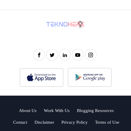
About Us
Work With Us
Blogging Resources
Contact
Disclaimer
Privacy Policy
Terms of Use