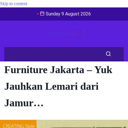
Skip to content
Sunday 9 August 2026
Furniture Jakarta – Yuk
Jauhkan Lemari dari
Jamur…