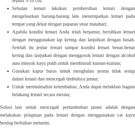
sejauh 5-10 cm;
Sebulan lemari lakukan pembersihan lemari dengan
mengeluarkan barang-barang lalu menempatkan lemari pada
tempat yang dekat dengan paparan sinar matahari;
Apabila kondisi lemari Anda telah berjamur, bersihkan lemari
dengan menggunakan lap kering dan lanjutkan dengan basah.
Setelah itu jemur lemari sampai kondisi lemari benar-benar
kering dan lanjutkan dengan menggosok lemari dengan alcohol
atau minyak kayu putih untuk membunuh kuman-kuman;
Gunakan kapur barus untuk menghalau aroma tidak sedap
dalam lemari dan mencegah timbulnya jamur;
Untuk meminimalisir kelembaban, Anda dapat melakban bagian
belakang lemari secara merata;
Solusi lain untuk mencegah pertumbuhan jamur adalah dengan
melakukan pelapisan pada lemari dengan menggunakan cat kayu
bening berbahan melamin.