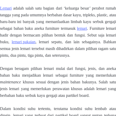
Lemari
adalah salah satu bagian dari ‘keluarga besar’ perabot rumah
tangga yang pada umumnya berbahan dasar kayu, tripleks, plastic, atau
baru-baru ini banyak yang memanfaatkan limbah kayu serbuk gergaji
sebagai bahan baku aneka furniture termasuk
lemari
. Furniture lemari
hadir dengan bermacam pilihan bentuk dan fungsi. Sebut saja lemari
buku,
lemari pakaian
, lemari sepatu, dan lain sebagainya. Bahka
semua jenis lemari tersebut masih dihadirkan dalam pilihan ragam satu
pintu, dua pintu, tiga pintu, dan seterusnya.
Dengan beragam pilihan lemari mulai dari fungsi, jenis, dan aneka
bahan baku menjadikan lemari sebagai furniture yang memerlukan
maintenance
khusus sesuai dengan jenis bahan bakunya. Salah satu
jenis lemari yang memerlukan perawatan khusus adalah lemari yang
berbahan baku serbuk kayu gergaji atau partikel board.
Dalam kondisi suhu tertentu, terutama kondisi suhu lembab atau
dingin, lemari yang terbuat dari partikel board sangat rentan terkena