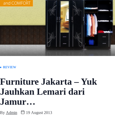
REVIEW
Furniture Jakarta – Yuk
Jauhkan Lemari dari
Jamur…
By
Admin
19 August 2013