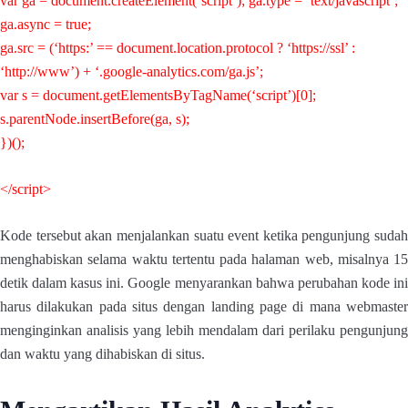
var ga = document.createElement(‘script’); ga.type = ‘text/javascript’;
ga.async = true;
ga.src = (‘https:’ == document.location.protocol ? ‘https://ssl’ :
‘http://www’) + ‘.google-analytics.com/ga.js’;
var s = document.getElementsByTagName(‘script’)[0];
s.parentNode.insertBefore(ga, s);
})();
</script>
Kode tersebut akan menjalankan suatu event ketika pengunjung sudah
menghabiskan selama waktu tertentu pada halaman web, misalnya 15
detik dalam kasus ini. Google menyarankan bahwa perubahan kode ini
harus dilakukan pada situs dengan landing page di mana webmaster
menginginkan analisis yang lebih mendalam dari perilaku pengunjung
dan waktu yang dihabiskan di situs.