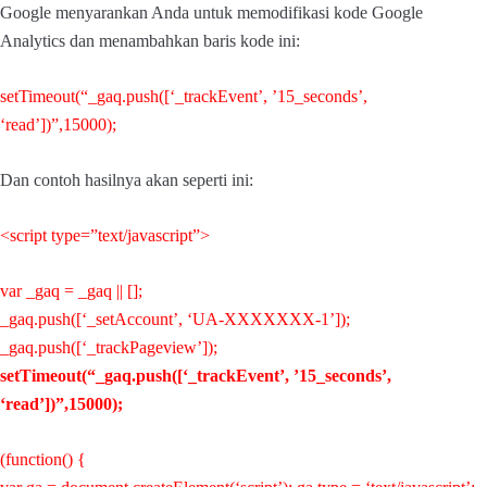
Google menyarankan Anda untuk memodifikasi kode Google
Analytics dan menambahkan baris kode ini:
setTimeout(“_gaq.push([‘_trackEvent’, ’15_seconds’,
‘read’])”,15000);
Dan contoh hasilnya akan seperti ini:
<script type=”text/javascript”>
var _gaq = _gaq || [];
_gaq.push([‘_setAccount’, ‘UA-XXXXXXX-1’]);
_gaq.push([‘_trackPageview’]);
setTimeout(“_gaq.push([‘_trackEvent’, ’15_seconds’,
‘read’])”,15000);
(function() {