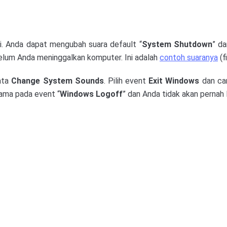
gi. Anda dapat mengubah suara default “
System Shutdown
” da
um Anda meninggalkan komputer. Ini adalah
contoh suaranya
(f
ata
Change System Sounds
. Pilih event
Exit Windows
dan car
sama pada event “
Windows Logoff
” dan Anda tidak akan pernah