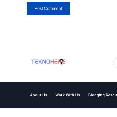
About Us
Work With Us
Blogging Resou