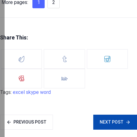
More pages:
1
2
Share This:
Tags:
excel
skype
word
PREVIOUS POST
NEXT POST