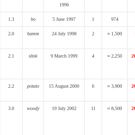
1996
1.3
bo
5 June 1997
1
974
2.0
hamm
24 July 1998
2
≈ 1,500
2.1
slink
9 March 1999
4
≈ 2,250
2
2.2
potato
15 August 2000
6
≈ 3,900
2
3.0
woody
19 July 2002
11
≈ 8,500
2