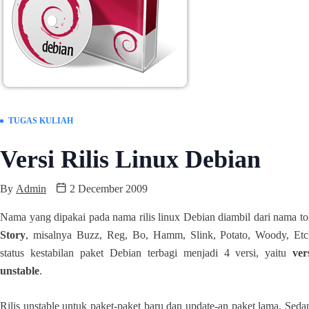
TUGAS KULIAH
Versi Rilis Linux Debian
By
Admin
2 December 2009
Nama yang dipakai pada nama rilis linux Debian diambil dari nama t
Story
, misalnya Buzz, Reg, Bo, Hamm, Slink, Potato, Woody, Et
status kestabilan paket Debian terbagi menjadi 4 versi, yaitu
ver
unstable
.
Rilis unstable untuk paket-paket baru dan update-an paket lama. Sed