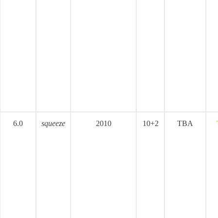
6.0
squeeze
2010
10+2
TBA