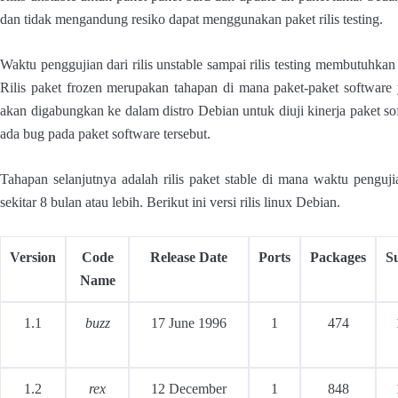
dan tidak mengandung resiko dapat menggunakan paket rilis testing.
Waktu penggujian dari rilis unstable sampai rilis testing membutuhka
Rilis paket frozen merupakan tahapan di mana paket-paket software ya
akan digabungkan ke dalam distro Debian untuk diuji kinerja paket s
ada bug pada paket software tersebut.
Tahapan selanjutnya adalah rilis paket stable di mana waktu penguj
sekitar 8 bulan atau lebih. Berikut ini versi rilis linux Debian.
Version
Code
Release Date
Ports
Packages
S
Name
1.1
buzz
17 June 1996
1
474
1.2
rex
12 December
1
848