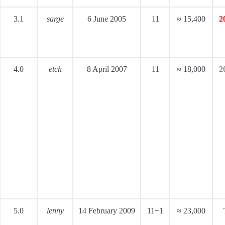
3.1
sarge
6 June 2005
11
≈ 15,400
2
4.0
etch
8 April 2007
11
≈ 18,000
2
5.0
lenny
14 February 2009
11+1
≈ 23,000