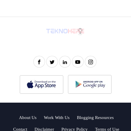
About Us
Work With Us
Blogging Resources
Contact
Disclaimer
Privacy Policy
Terms of Use