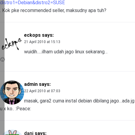
distro1=Debian&distro2=SUSE
. Kok pke recommended seller, maksudny apa tuh?
eckops
says:
21 April 2010 at 15:13
wuidih…..ilham udah jago linux sekarang…
🙂
admin
says:
22 April 2010 at 07:03
masak, gara2 cuma instal debian dibilang jago…ada jg
u x ko.. :Peace:
dani
says: