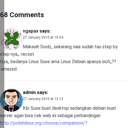
68 Comments
ngapax
says:
27 January 2010 at 10:54
Makasih Soob,, sekarang saia sudah tau step by
step nya,, :recsel
Oya,, bedanya Linux Suse ama Linux Debian apanya sich,,??
:amazed:
admin
says:
27 January 2010 at 12:13
Klo Suse buat desktop sedangkan debian buat
server. agan bisa cek web ini sebagai perbandingan
http://polishlinux.org/choose/comparison/?