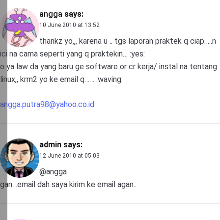
angga
says:
10 June 2010 at 13:52
thankz yo,,, karena u .. tgs laporan praktek q ciap…..n
ici na cama seperti yang q praktekin… :yes:
o ya law da yang baru ge software or cr kerja/ instal na tentang
linux,, krm2 yo ke email q…… :waving:
angga.putra98@yahoo.co.id
admin
says:
12 June 2010 at 05:03
@angga
gan…email dah saya kirim ke email agan..